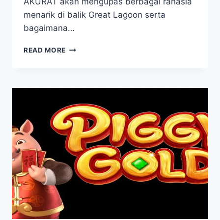
AKURAT akan mengupas berbagai rahasia
menarik di balik Great Lagoon serta
bagaimana…
GREAT
READ MORE
LAGOON
RAHASIA
MAXWIN
TERBARU