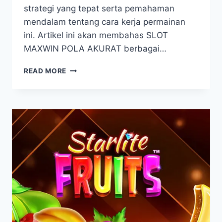
strategi yang tepat serta pemahaman
mendalam tentang cara kerja permainan
ini. Artikel ini akan membahas SLOT
MAXWIN POLA AKURAT berbagai…
TALES
READ MORE
OF
EGYPT
CARA
CERDAS
MENANG
MUDAH