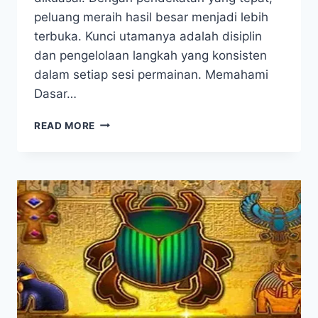
peluang meraih hasil besar menjadi lebih
terbuka. Kunci utamanya adalah disiplin
dan pengelolaan langkah yang konsisten
dalam setiap sesi permainan. Memahami
Dasar…
E-
READ MORE
FORCE
LANGKAH
MUDAH
RAIH
JACKPOT