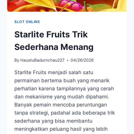
SLOT ONLINE
Starlite Fruits Trik
Sederhana Menang
By
HaustuBadurnchau227
04/26/2026
Starlite Fruits menjadi salah satu
permainan bertema buah yang menarik
perhatian karena tampilannya yang cerah
dan mekanisme yang mudah dipahami.
Banyak pemain mencoba peruntungan
tanpa strategi, padahal ada beberapa trik
sederhana yang bisa membantu
meningkatkan peluang hasil yang lebih