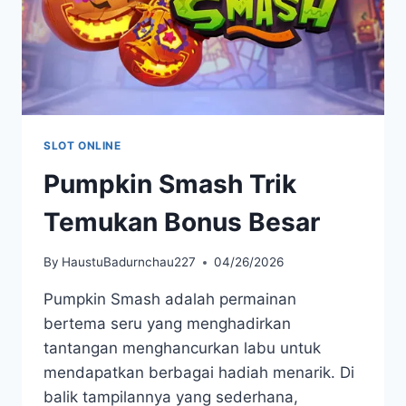
SLOT ONLINE
Pumpkin Smash Trik
Temukan Bonus Besar
By
HaustuBadurnchau227
04/26/2026
Pumpkin Smash adalah permainan
bertema seru yang menghadirkan
tantangan menghancurkan labu untuk
mendapatkan berbagai hadiah menarik. Di
balik tampilannya yang sederhana,