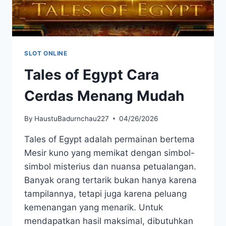
SLOT ONLINE
Tales of Egypt Cara
Cerdas Menang Mudah
By
HaustuBadurnchau227
04/26/2026
Tales of Egypt adalah permainan bertema
Mesir kuno yang memikat dengan simbol-
simbol misterius dan nuansa petualangan.
Banyak orang tertarik bukan hanya karena
tampilannya, tetapi juga karena peluang
kemenangan yang menarik. Untuk
mendapatkan hasil maksimal, dibutuhkan