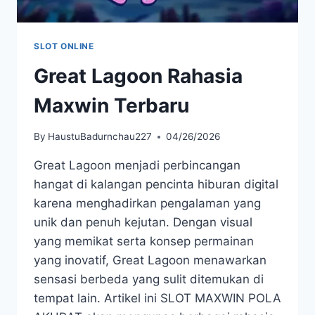
SLOT ONLINE
Great Lagoon Rahasia
Maxwin Terbaru
By
HaustuBadurnchau227
04/26/2026
Great Lagoon menjadi perbincangan
hangat di kalangan pencinta hiburan digital
karena menghadirkan pengalaman yang
unik dan penuh kejutan. Dengan visual
yang memikat serta konsep permainan
yang inovatif, Great Lagoon menawarkan
sensasi berbeda yang sulit ditemukan di
tempat lain. Artikel ini SLOT MAXWIN POLA