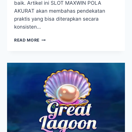
baik. Artikel ini SLOT MAXWIN POLA
AKURAT akan membahas pendekatan
praktis yang bisa diterapkan secara
konsisten…
STARLITE
READ MORE
FRUITS
TRIK
SEDERHANA
MENANG