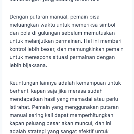
Dengan putaran manual, pemain bisa
meluangkan waktu untuk memeriksa simbol
dan pola di gulungan sebelum memutuskan
untuk melanjutkan permainan. Hal ini memberi
kontrol lebih besar, dan memungkinkan pemain
untuk merespons situasi permainan dengan
lebih bijaksana.
Keuntungan lainnya adalah kemampuan untuk
berhenti kapan saja jika merasa sudah
mendapatkan hasil yang memadai atau perlu
istirahat. Pemain yang menggunakan putaran
manual sering kali dapat memperhitungkan
kapan peluang besar akan muncul, dan ini
adalah strategi yang sangat efektif untuk