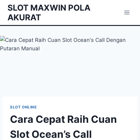
Skip
SLOT MAXWIN POLA
to
AKURAT
content
SLOT ONLINE
Cara Cepat Raih Cuan
Slot Ocean’s Call