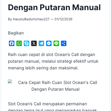
Dengan Putaran Manual
By
HaustuBadurnchau227
01/12/2026
Bagikan
F
W
S
X
T
M
L
S
a
h
k
e
e
i
h
c
a
y
l
s
n
a
Raih cuan cepat di slot Ocean’s Call dengan
e
t
p
e
s
e
r
putaran manual, melalui strategi efektif untuk
b
s
e
g
e
e
menang lebih sering dan maksimal.
o
A
r
n
o
p
a
g
k
p
m
e
r
Slot Ocean’s Call merupakan permainan
dengan tema laut yang menawarkan banyak