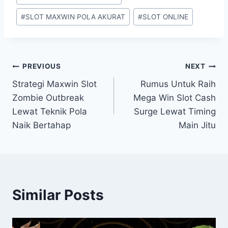
#
SLOT MAXWIN POLA AKURAT
#
SLOT ONLINE
Post
PREVIOUS
NEXT
Strategi Maxwin Slot
Rumus Untuk Raih
navigation
Zombie Outbreak
Mega Win Slot Cash
Lewat Teknik Pola
Surge Lewat Timing
Naik Bertahap
Main Jitu
Similar Posts