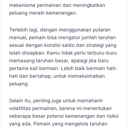
mekanisme permainan dan meningkatkan
peluang meraih kemenangan.
Terlebih lagi, dengan menggunakan putaran
manual, pemain bisa mengatur jumlah taruhan
sesuai dengan kondisi saldo dan strategi yang
telah disiapkan. Kamu tidak perlu terburu-buru
memasang taruhan besar, apalagi jika baru
pertama kali bermain. Lebih baik bermain hati-
hati dan bertahap, untuk memaksimalkan
peluang.
Selain itu, penting juga untuk memahami
volatilitas permainan, karena ini menentukan
seberapa besar potensi kemenangan dan risiko
yang ada. Pemain yang mengelola taruhan