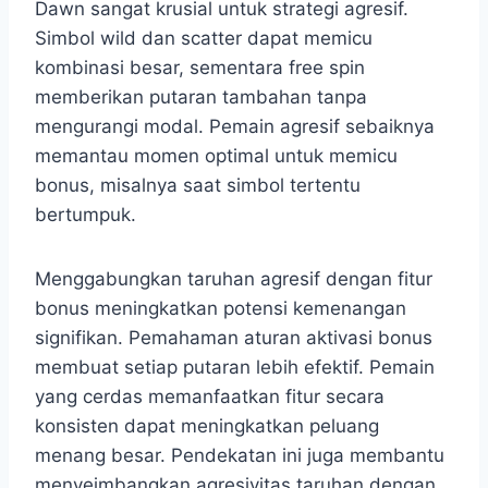
Dawn sangat krusial untuk strategi agresif.
Simbol wild dan scatter dapat memicu
kombinasi besar, sementara free spin
memberikan putaran tambahan tanpa
mengurangi modal. Pemain agresif sebaiknya
memantau momen optimal untuk memicu
bonus, misalnya saat simbol tertentu
bertumpuk.
Menggabungkan taruhan agresif dengan fitur
bonus meningkatkan potensi kemenangan
signifikan. Pemahaman aturan aktivasi bonus
membuat setiap putaran lebih efektif. Pemain
yang cerdas memanfaatkan fitur secara
konsisten dapat meningkatkan peluang
menang besar. Pendekatan ini juga membantu
menyeimbangkan agresivitas taruhan dengan