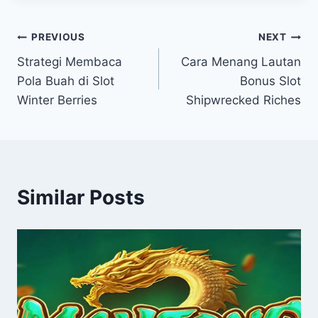
Post
PREVIOUS
NEXT
Strategi Membaca
Cara Menang Lautan
navigation
Pola Buah di Slot
Bonus Slot
Winter Berries
Shipwrecked Riches
Similar Posts