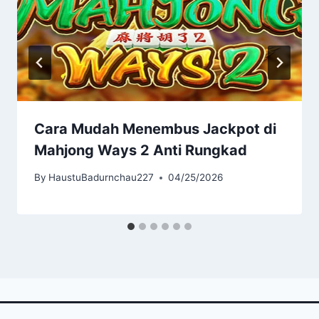
Cara Mudah Menembus Jackpot di
Mahjong Ways 2 Anti Rungkad
By
HaustuBadurnchau227
04/25/2026