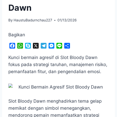
Dawn
By
HaustuBadurnchau227
01/13/2026
Bagikan
F
W
S
X
T
M
L
S
a
h
k
e
e
i
h
c
a
y
l
s
n
a
Kunci bermain agresif di Slot Bloody Dawn
e
t
p
e
s
e
r
fokus pada strategi taruhan, manajemen risiko,
b
s
e
g
e
e
pemanfaatan fitur, dan pengendalian emosi.
o
A
r
n
o
p
a
g
k
p
m
e
r
Slot Bloody Dawn menghadirkan tema gelap
memikat dengan simbol menegangkan,
mendorong pemain memanfaatkan strategi