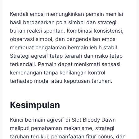
Kendali emosi memungkinkan pemain menilai
hasil berdasarkan pola simbol dan strategi,
bukan reaksi spontan. Kombinasi konsistensi,
observasi simbol, dan pengendalian emosi
membuat pengalaman bermain lebih stabil.
Strategi agresif tetap terarah dan risiko tetap
terkendali. Pemain dapat menikmati sensasi
kemenangan tanpa kehilangan kontrol
terhadap modal atau keputusan taruhan.
Kesimpulan
Kunci bermain agresif di Slot Bloody Dawn
meliputi pemahaman mekanisme, strategi
taruhan terukur, pemanfaatan fitur bonus, dan