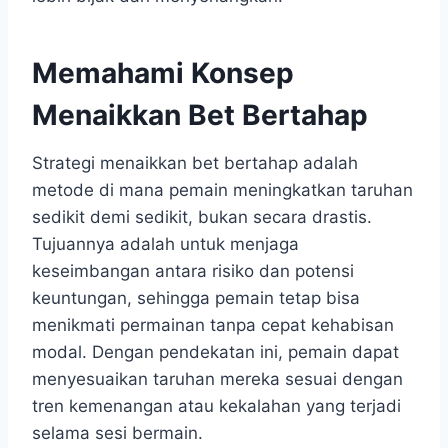
Memahami Konsep
Menaikkan Bet Bertahap
Strategi menaikkan bet bertahap adalah
metode di mana pemain meningkatkan taruhan
sedikit demi sedikit, bukan secara drastis.
Tujuannya adalah untuk menjaga
keseimbangan antara risiko dan potensi
keuntungan, sehingga pemain tetap bisa
menikmati permainan tanpa cepat kehabisan
modal. Dengan pendekatan ini, pemain dapat
menyesuaikan taruhan mereka sesuai dengan
tren kemenangan atau kekalahan yang terjadi
selama sesi bermain.