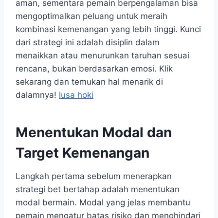
aman, sementara pemain berpengalaman bisa
mengoptimalkan peluang untuk meraih
kombinasi kemenangan yang lebih tinggi. Kunci
dari strategi ini adalah disiplin dalam
menaikkan atau menurunkan taruhan sesuai
rencana, bukan berdasarkan emosi. Klik
sekarang dan temukan hal menarik di
dalamnya!
lusa hoki
Menentukan Modal dan
Target Kemenangan
Langkah pertama sebelum menerapkan
strategi bet bertahap adalah menentukan
modal bermain. Modal yang jelas membantu
pemain mengatur batas risiko dan menghindari