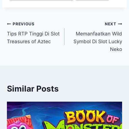
Post
PREVIOUS
NEXT
Tips RTP Tinggi Di Slot
Memanfaatkan Wild
navigation
Treasures of Aztec
Symbol Di Slot Lucky
Neko
Similar Posts