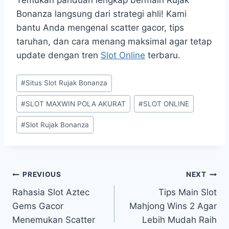
Bonanza langsung dari strategi ahli! Kami
bantu Anda mengenal scatter gacor, tips
taruhan, dan cara menang maksimal agar tetap
update dengan tren
Slot Online
terbaru.
Post
#
Situs Slot Rujak Bonanza
Tags:
#
SLOT MAXWIN POLA AKURAT
#
SLOT ONLINE
#
Slot Rujak Bonanza
Post
PREVIOUS
NEXT
Rahasia Slot Aztec
Tips Main Slot
navigation
Gems Gacor
Mahjong Wins 2 Agar
Menemukan Scatter
Lebih Mudah Raih