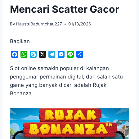
Mencari Scatter Gacor
By
HaustuBadurnchau227
01/13/2026
Bagikan
F
W
S
X
T
M
L
S
a
h
k
e
e
i
h
c
a
y
l
s
n
a
Slot online semakin populer di kalangan
e
t
p
e
s
e
r
penggemar permainan digital, dan salah satu
b
s
e
g
e
e
game yang banyak dicari adalah Rujak
o
A
r
n
Bonanza.
o
p
a
g
k
p
m
e
r