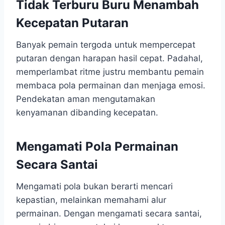
Tidak Terburu Buru Menambah
Kecepatan Putaran
Banyak pemain tergoda untuk mempercepat
putaran dengan harapan hasil cepat. Padahal,
memperlambat ritme justru membantu pemain
membaca pola permainan dan menjaga emosi.
Pendekatan aman mengutamakan
kenyamanan dibanding kecepatan.
Mengamati Pola Permainan
Secara Santai
Mengamati pola bukan berarti mencari
kepastian, melainkan memahami alur
permainan. Dengan mengamati secara santai,