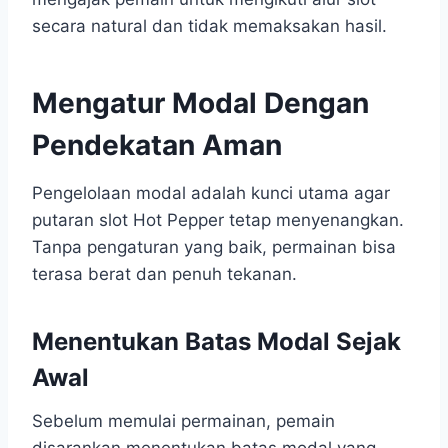
secara natural dan tidak memaksakan hasil.
Mengatur Modal Dengan
Pendekatan Aman
Pengelolaan modal adalah kunci utama agar
putaran slot Hot Pepper tetap menyenangkan.
Tanpa pengaturan yang baik, permainan bisa
terasa berat dan penuh tekanan.
Menentukan Batas Modal Sejak
Awal
Sebelum memulai permainan, pemain
disarankan menentukan batas modal yang