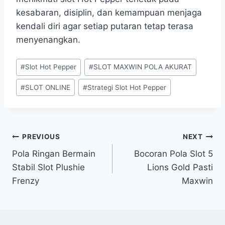
kesabaran, disiplin, dan kemampuan menjaga
kendali diri agar setiap putaran tetap terasa
menyenangkan.
Post
#
Slot Hot Pepper
#
SLOT MAXWIN POLA AKURAT
Tags:
#
SLOT ONLINE
#
Strategi Slot Hot Pepper
Post
PREVIOUS
NEXT
Pola Ringan Bermain
Bocoran Pola Slot 5
navigation
Stabil Slot Plushie
Lions Gold Pasti
Frenzy
Maxwin