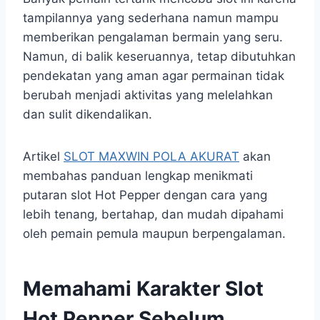
tampilannya yang sederhana namun mampu
memberikan pengalaman bermain yang seru.
Namun, di balik keseruannya, tetap dibutuhkan
pendekatan yang aman agar permainan tidak
berubah menjadi aktivitas yang melelahkan
dan sulit dikendalikan.
Artikel
SLOT MAXWIN POLA AKURAT
akan
membahas panduan lengkap menikmati
putaran slot Hot Pepper dengan cara yang
lebih tenang, bertahap, dan mudah dipahami
oleh pemain pemula maupun berpengalaman.
Memahami Karakter Slot
Hot Pepper Sebelum