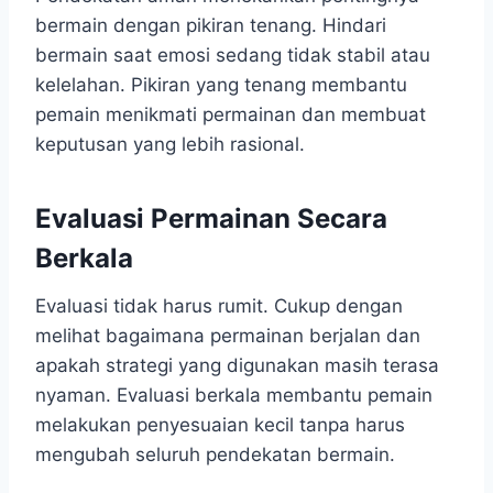
bermain dengan pikiran tenang. Hindari
bermain saat emosi sedang tidak stabil atau
kelelahan. Pikiran yang tenang membantu
pemain menikmati permainan dan membuat
keputusan yang lebih rasional.
Evaluasi Permainan Secara
Berkala
Evaluasi tidak harus rumit. Cukup dengan
melihat bagaimana permainan berjalan dan
apakah strategi yang digunakan masih terasa
nyaman. Evaluasi berkala membantu pemain
melakukan penyesuaian kecil tanpa harus
mengubah seluruh pendekatan bermain.