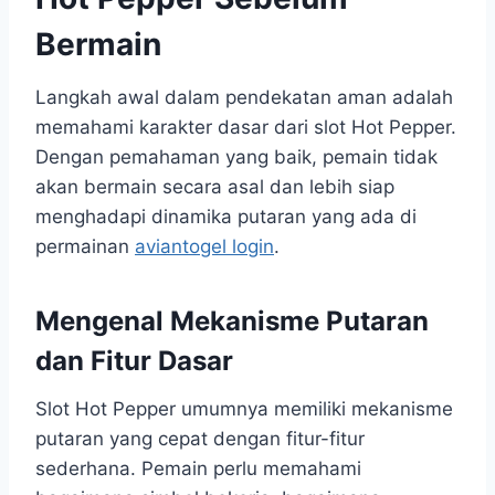
Bermain
Langkah awal dalam pendekatan aman adalah
memahami karakter dasar dari slot Hot Pepper.
Dengan pemahaman yang baik, pemain tidak
akan bermain secara asal dan lebih siap
menghadapi dinamika putaran yang ada di
permainan
aviantogel login
.
Mengenal Mekanisme Putaran
dan Fitur Dasar
Slot Hot Pepper umumnya memiliki mekanisme
putaran yang cepat dengan fitur-fitur
sederhana. Pemain perlu memahami