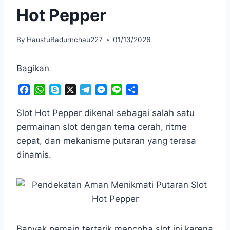
Hot Pepper
By
HaustuBadurnchau227
01/13/2026
Bagikan
F
W
S
X
T
M
L
S
a
h
k
e
e
i
h
c
a
y
l
s
n
a
Slot Hot Pepper dikenal sebagai salah satu
e
t
p
e
s
e
r
permainan slot dengan tema cerah, ritme
b
s
e
g
e
e
cepat, dan mekanisme putaran yang terasa
o
A
r
n
dinamis.
o
p
a
g
k
p
m
e
r
Banyak pemain tertarik mencoba slot ini karena