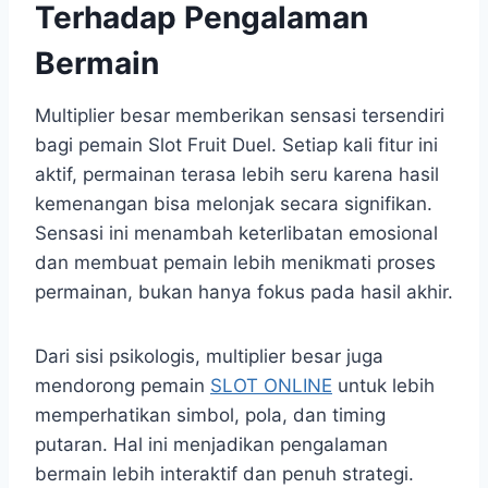
Terhadap Pengalaman
Bermain
Multiplier besar memberikan sensasi tersendiri
bagi pemain Slot Fruit Duel. Setiap kali fitur ini
aktif, permainan terasa lebih seru karena hasil
kemenangan bisa melonjak secara signifikan.
Sensasi ini menambah keterlibatan emosional
dan membuat pemain lebih menikmati proses
permainan, bukan hanya fokus pada hasil akhir.
Dari sisi psikologis, multiplier besar juga
mendorong pemain
SLOT ONLINE
untuk lebih
memperhatikan simbol, pola, dan timing
putaran. Hal ini menjadikan pengalaman
bermain lebih interaktif dan penuh strategi.