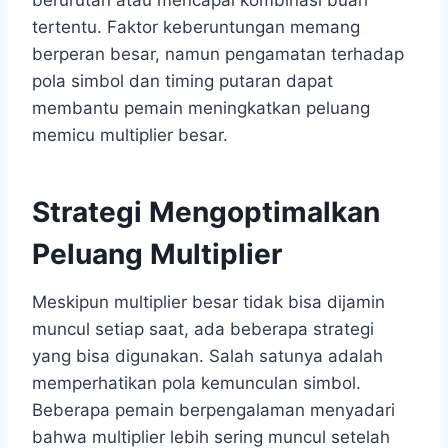
tertentu. Faktor keberuntungan memang
berperan besar, namun pengamatan terhadap
pola simbol dan timing putaran dapat
membantu pemain meningkatkan peluang
memicu multiplier besar.
Strategi Mengoptimalkan
Peluang Multiplier
Meskipun multiplier besar tidak bisa dijamin
muncul setiap saat, ada beberapa strategi
yang bisa digunakan. Salah satunya adalah
memperhatikan pola kemunculan simbol.
Beberapa pemain berpengalaman menyadari
bahwa multiplier lebih sering muncul setelah