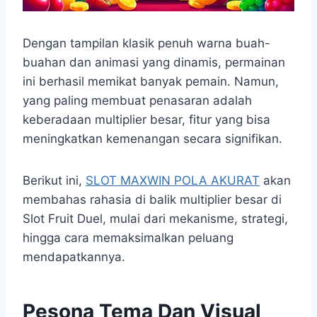
Dengan tampilan klasik penuh warna buah-
buahan dan animasi yang dinamis, permainan
ini berhasil memikat banyak pemain. Namun,
yang paling membuat penasaran adalah
keberadaan multiplier besar, fitur yang bisa
meningkatkan kemenangan secara signifikan.
Berikut ini,
SLOT MAXWIN POLA AKURAT
akan
membahas rahasia di balik multiplier besar di
Slot Fruit Duel, mulai dari mekanisme, strategi,
hingga cara memaksimalkan peluang
mendapatkannya.
Pesona Tema Dan Visual