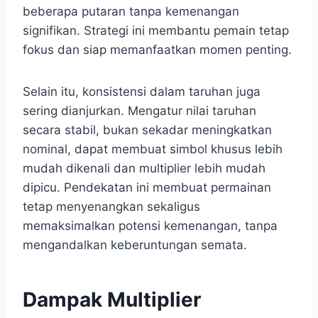
beberapa putaran tanpa kemenangan
signifikan. Strategi ini membantu pemain tetap
fokus dan siap memanfaatkan momen penting.
Selain itu, konsistensi dalam taruhan juga
sering dianjurkan. Mengatur nilai taruhan
secara stabil, bukan sekadar meningkatkan
nominal, dapat membuat simbol khusus lebih
mudah dikenali dan multiplier lebih mudah
dipicu. Pendekatan ini membuat permainan
tetap menyenangkan sekaligus
memaksimalkan potensi kemenangan, tanpa
mengandalkan keberuntungan semata.
Dampak Multiplier