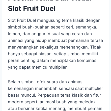
Slot Fruit Duel
Slot Fruit Duel mengusung tema klasik dengan
simbol buah-buahan seperti ceri, semangka,
lemon, dan anggur. Visual yang cerah dan
animasi yang hidup membuat permainan terasa
menyenangkan sekaligus menenangkan. Tidak
hanya sebagai hiasan, setiap simbol memiliki
peran penting dalam menciptakan kombinasi
yang dapat memicu multiplier.
Selain simbol, efek suara dan animasi
kemenangan menambah sensasi saat multiplier
besar muncul. Perpaduan tema klasik dan fitur
modern seperti animasi buah yang meledak
atau bersinar ketika menang, membuat pemain