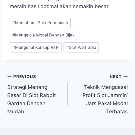
meraih hasil optimal akan semakin besar.
Post
#
Memahami Pola Permainan
Tags:
#
Mengelola Modal Dengan Bijak
#
Mengenal Konsep RTP
#
Slot Wolf Gold
Post
PREVIOUS
NEXT
Strategi Menang
Teknik Menguasai
navigation
Besar Di Slot Rabbit
Profit Slot Jammin’
Garden Dengan
Jars Pakai Modal
Mudah
Terbatas