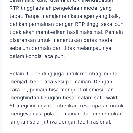
RTP tinggi adalah pengelolaan modal yang
tepat. Tanpa manajemen keuangan yang baik,
bahkan permainan dengan RTP tinggi sekalipun
tidak akan memberikan hasil maksimal. Pemain
disarankan untuk menentukan batas modal
sebelum bermain dan tidak melampauinya
dalam kondisi apa pun.
Selain itu, penting juga untuk membagi modal
menjadi beberapa sesi permainan. Dengan
cara ini, pemain bisa mengontrol emosi dan
menghindari kerugian besar dalam satu waktu.
Strategi ini juga memberikan kesempatan untuk
mengevaluasi pola permainan dan menentukan
langkah selanjutnya dengan lebih rasional.