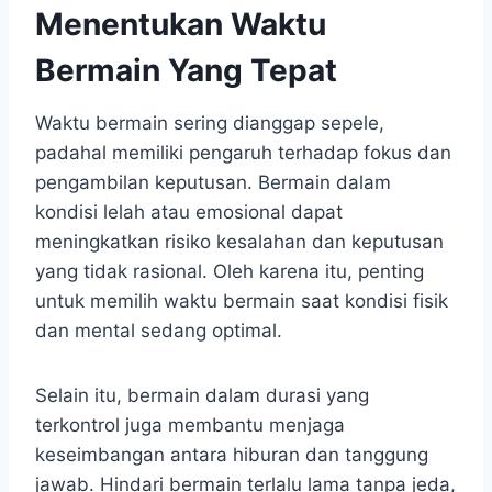
Menentukan Waktu
Bermain Yang Tepat
Waktu bermain sering dianggap sepele,
padahal memiliki pengaruh terhadap fokus dan
pengambilan keputusan. Bermain dalam
kondisi lelah atau emosional dapat
meningkatkan risiko kesalahan dan keputusan
yang tidak rasional. Oleh karena itu, penting
untuk memilih waktu bermain saat kondisi fisik
dan mental sedang optimal.
Selain itu, bermain dalam durasi yang
terkontrol juga membantu menjaga
keseimbangan antara hiburan dan tanggung
jawab. Hindari bermain terlalu lama tanpa jeda,