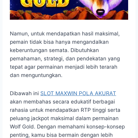
Namun, untuk mendapatkan hasil maksimal,
pemain tidak bisa hanya mengandalkan
keberuntungan semata. Dibutuhkan
pemahaman, strategi, dan pendekatan yang
tepat agar permainan menjadi lebih terarah
dan menguntungkan.
Dibawah ini
SLOT MAXWIN POLA AKURAT
akan membahas secara edukatif berbagai
rahasia untuk mendapatkan RTP tinggi serta
peluang jackpot maksimal dalam permainan
Wolf Gold. Dengan memahami konsep-konsep
penting, kamu bisa bermain dengan lebih