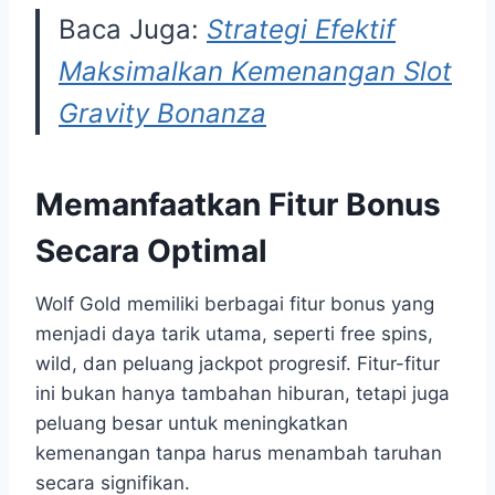
Baca Juga:
Strategi Efektif
Maksimalkan Kemenangan Slot
Gravity Bonanza
Memanfaatkan Fitur Bonus
Secara Optimal
Wolf Gold memiliki berbagai fitur bonus yang
menjadi daya tarik utama, seperti free spins,
wild, dan peluang jackpot progresif. Fitur-fitur
ini bukan hanya tambahan hiburan, tetapi juga
peluang besar untuk meningkatkan
kemenangan tanpa harus menambah taruhan
secara signifikan.