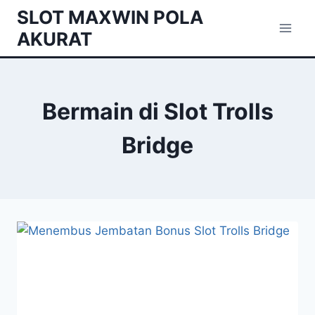
Skip
SLOT MAXWIN POLA
to
AKURAT
content
Bermain di Slot Trolls
Bridge