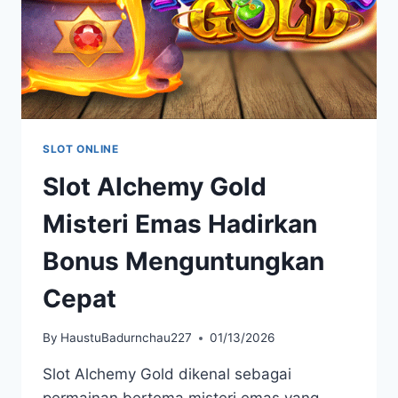
SLOT ONLINE
Slot Alchemy Gold
Misteri Emas Hadirkan
Bonus Menguntungkan
Cepat
By
HaustuBadurnchau227
01/13/2026
Slot Alchemy Gold dikenal sebagai