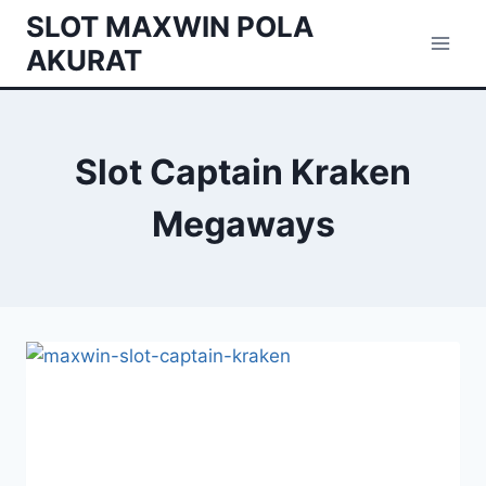
Skip
SLOT MAXWIN POLA
to
AKURAT
content
Slot Captain Kraken
Megaways