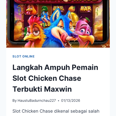
SLOT ONLINE
Langkah Ampuh Pemain
Slot Chicken Chase
Terbukti Maxwin
By
HaustuBadurnchau227
01/13/2026
Slot Chicken Chase dikenal sebagai salah