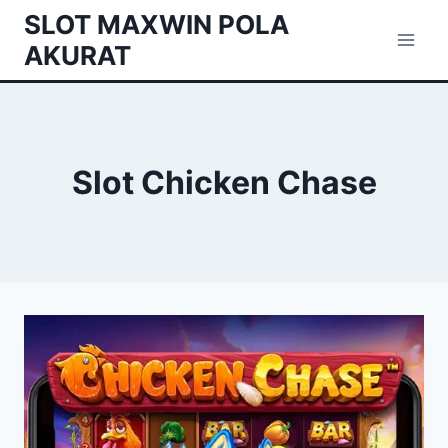
Skip
SLOT MAXWIN POLA
to
AKURAT
content
Slot Chicken Chase