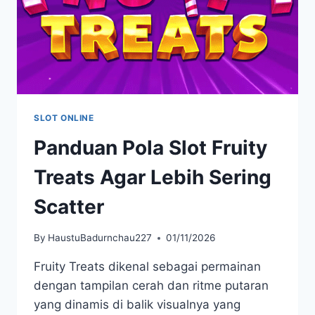
SLOT ONLINE
Panduan Pola Slot Fruity
Treats Agar Lebih Sering
Scatter
By
HaustuBadurnchau227
01/11/2026
Fruity Treats dikenal sebagai permainan
dengan tampilan cerah dan ritme putaran
yang dinamis di balik visualnya yang