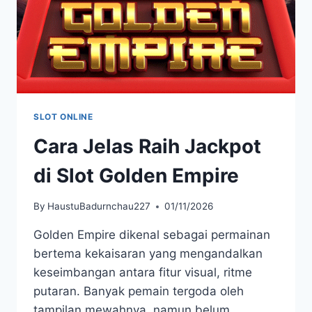
SLOT ONLINE
Cara Jelas Raih Jackpot
di Slot Golden Empire
By
HaustuBadurnchau227
01/11/2026
Golden Empire dikenal sebagai permainan
bertema kekaisaran yang mengandalkan
keseimbangan antara fitur visual, ritme
putaran. Banyak pemain tergoda oleh
tampilan mewahnya, namun belum