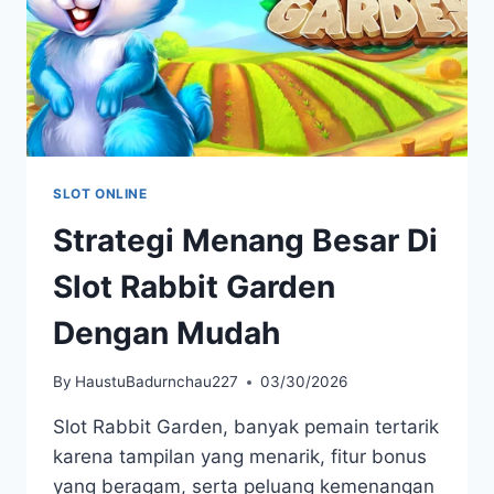
SLOT ONLINE
Strategi Menang Besar Di
Slot Rabbit Garden
Dengan Mudah
By
HaustuBadurnchau227
03/30/2026
Slot Rabbit Garden, banyak pemain tertarik
karena tampilan yang menarik, fitur bonus
yang beragam, serta peluang kemenangan