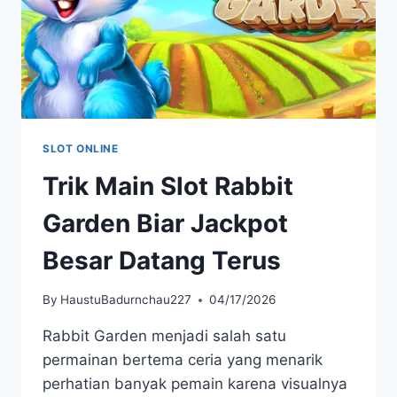
SLOT ONLINE
Trik Main Slot Rabbit
Garden Biar Jackpot
Besar Datang Terus
By
HaustuBadurnchau227
04/17/2026
Rabbit Garden menjadi salah satu
permainan bertema ceria yang menarik
perhatian banyak pemain karena visualnya