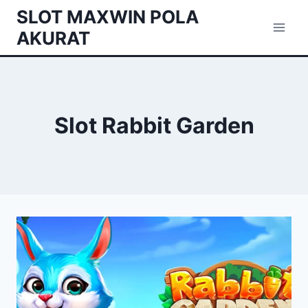
Skip
SLOT MAXWIN POLA
to
AKURAT
content
Slot Rabbit Garden