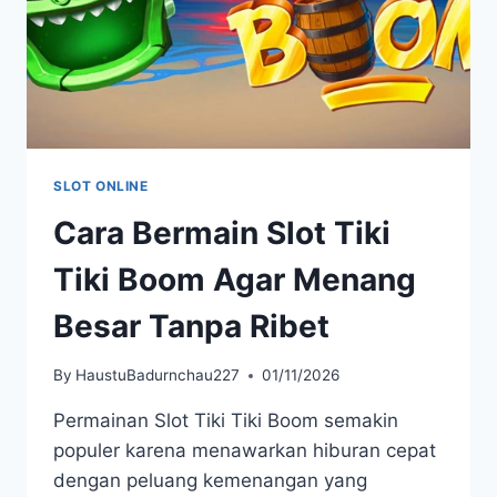
SLOT ONLINE
Cara Bermain Slot Tiki
Tiki Boom Agar Menang
Besar Tanpa Ribet
By
HaustuBadurnchau227
01/11/2026
Permainan Slot Tiki Tiki Boom semakin
populer karena menawarkan hiburan cepat
dengan peluang kemenangan yang