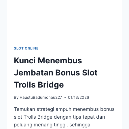
SLOT ONLINE
Kunci Menembus
Jembatan Bonus Slot
Trolls Bridge
By
HaustuBadurnchau227
01/13/2026
Temukan strategi ampuh menembus bonus
slot Trolls Bridge dengan tips tepat dan
peluang menang tinggi, sehingga