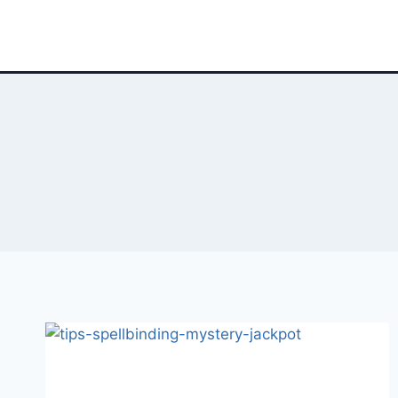
Skip
to
content