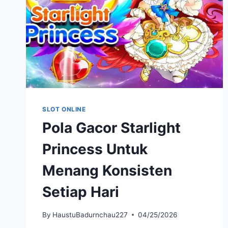
SLOT ONLINE
Pola Gacor Starlight
Princess Untuk
Menang Konsisten
Setiap Hari
By
HaustuBadurnchau227
04/25/2026