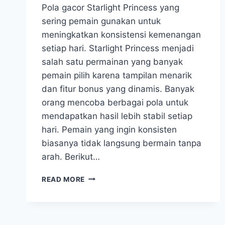
Pola gacor Starlight Princess yang
sering pemain gunakan untuk
meningkatkan konsistensi kemenangan
setiap hari. Starlight Princess menjadi
salah satu permainan yang banyak
pemain pilih karena tampilan menarik
dan fitur bonus yang dinamis. Banyak
orang mencoba berbagai pola untuk
mendapatkan hasil lebih stabil setiap
hari. Pemain yang ingin konsisten
biasanya tidak langsung bermain tanpa
arah. Berikut…
POLA
READ MORE
GACOR
STARLIGHT
PRINCESS
UNTUK