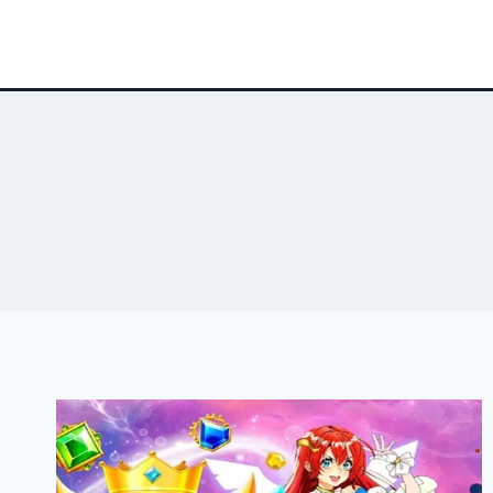
Skip
to
content