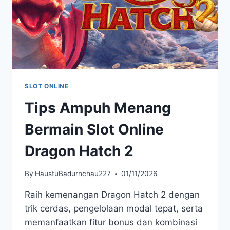
SLOT ONLINE
Tips Ampuh Menang
Bermain Slot Online
Dragon Hatch 2
By
HaustuBadurnchau227
01/11/2026
Raih kemenangan Dragon Hatch 2 dengan
trik cerdas, pengelolaan modal tepat, serta
memanfaatkan fitur bonus dan kombinasi