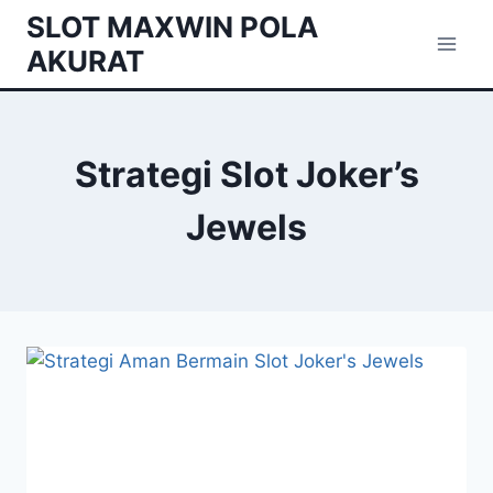
Skip
SLOT MAXWIN POLA
to
AKURAT
content
Strategi Slot Joker’s
Jewels