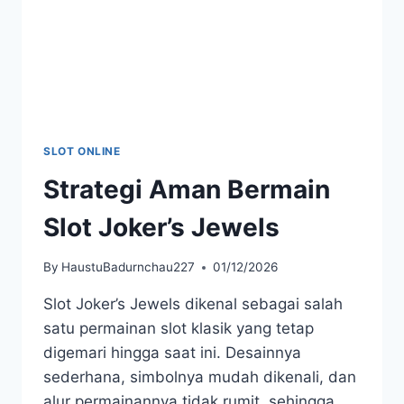
SLOT ONLINE
Strategi Aman Bermain
Slot Joker’s Jewels
By
HaustuBadurnchau227
01/12/2026
Slot Joker’s Jewels dikenal sebagai salah
satu permainan slot klasik yang tetap
digemari hingga saat ini. Desainnya
sederhana, simbolnya mudah dikenali, dan
alur permainannya tidak rumit, sehingga