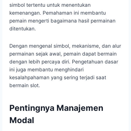
simbol tertentu untuk menentukan
kemenangan. Pemahaman ini membantu
pemain mengerti bagaimana hasil permainan
ditentukan.
Dengan mengenal simbol, mekanisme, dan alur
permainan sejak awal, pemain dapat bermain
dengan lebih percaya diri. Pengetahuan dasar
ini juga membantu menghindari
kesalahpahaman yang sering terjadi saat
bermain slot.
Pentingnya Manajemen
Modal