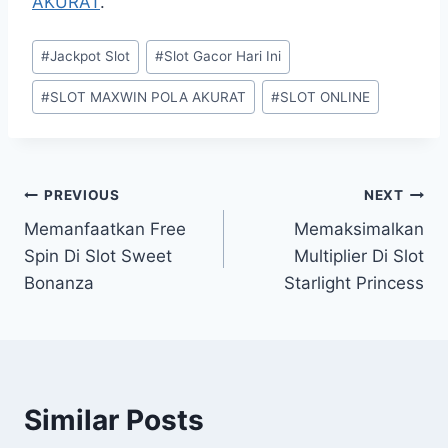
AKURAT
.
Post
#
Jackpot Slot
#
Slot Gacor Hari Ini
Tags:
#
SLOT MAXWIN POLA AKURAT
#
SLOT ONLINE
Post
PREVIOUS
NEXT
Memanfaatkan Free
Memaksimalkan
navigation
Spin Di Slot Sweet
Multiplier Di Slot
Bonanza
Starlight Princess
Similar Posts