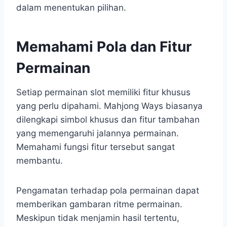
dalam menentukan pilihan.
Memahami Pola dan Fitur
Permainan
Setiap permainan slot memiliki fitur khusus
yang perlu dipahami. Mahjong Ways biasanya
dilengkapi simbol khusus dan fitur tambahan
yang memengaruhi jalannya permainan.
Memahami fungsi fitur tersebut sangat
membantu.
Pengamatan terhadap pola permainan dapat
memberikan gambaran ritme permainan.
Meskipun tidak menjamin hasil tertentu,