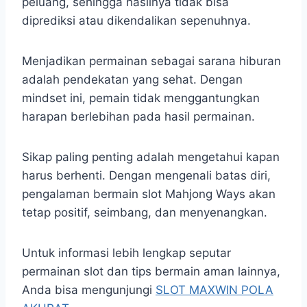
peluang, sehingga hasilnya tidak bisa
diprediksi atau dikendalikan sepenuhnya.
Menjadikan permainan sebagai sarana hiburan
adalah pendekatan yang sehat. Dengan
mindset ini, pemain tidak menggantungkan
harapan berlebihan pada hasil permainan.
Sikap paling penting adalah mengetahui kapan
harus berhenti. Dengan mengenali batas diri,
pengalaman bermain slot Mahjong Ways akan
tetap positif, seimbang, dan menyenangkan.
Untuk informasi lebih lengkap seputar
permainan slot dan tips bermain aman lainnya,
Anda bisa mengunjungi
SLOT MAXWIN POLA