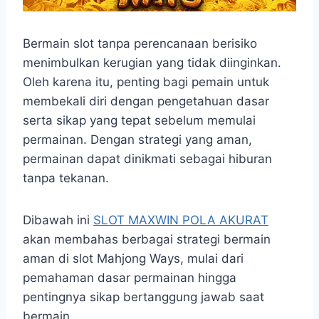
Bermain slot tanpa perencanaan berisiko
menimbulkan kerugian yang tidak diinginkan.
Oleh karena itu, penting bagi pemain untuk
membekali diri dengan pengetahuan dasar
serta sikap yang tepat sebelum memulai
permainan. Dengan strategi yang aman,
permainan dapat dinikmati sebagai hiburan
tanpa tekanan.
Dibawah ini
SLOT MAXWIN POLA AKURAT
akan membahas berbagai strategi bermain
aman di slot Mahjong Ways, mulai dari
pemahaman dasar permainan hingga
pentingnya sikap bertanggung jawab saat
bermain.