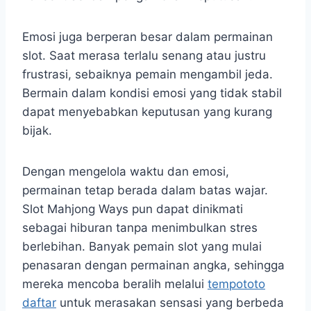
Emosi juga berperan besar dalam permainan
slot. Saat merasa terlalu senang atau justru
frustrasi, sebaiknya pemain mengambil jeda.
Bermain dalam kondisi emosi yang tidak stabil
dapat menyebabkan keputusan yang kurang
bijak.
Dengan mengelola waktu dan emosi,
permainan tetap berada dalam batas wajar.
Slot Mahjong Ways pun dapat dinikmati
sebagai hiburan tanpa menimbulkan stres
berlebihan. Banyak pemain slot yang mulai
penasaran dengan permainan angka, sehingga
mereka mencoba beralih melalui
tempototo
daftar
untuk merasakan sensasi yang berbeda