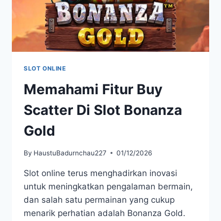
SLOT ONLINE
Memahami Fitur Buy
Scatter Di Slot Bonanza
Gold
By
HaustuBadurnchau227
01/12/2026
Slot online terus menghadirkan inovasi
untuk meningkatkan pengalaman bermain,
dan salah satu permainan yang cukup
menarik perhatian adalah Bonanza Gold.