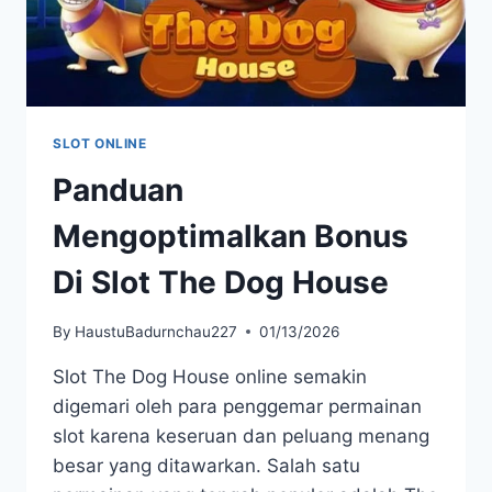
SLOT ONLINE
Panduan
Mengoptimalkan Bonus
Di Slot The Dog House
By
HaustuBadurnchau227
01/13/2026
Slot The Dog House online semakin
digemari oleh para penggemar permainan
slot karena keseruan dan peluang menang
besar yang ditawarkan. Salah satu