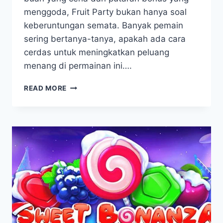
menggoda, Fruit Party bukan hanya soal
keberuntungan semata. Banyak pemain
sering bertanya-tanya, apakah ada cara
cerdas untuk meningkatkan peluang
menang di permainan ini….
CARA
READ MORE
CERDAS
MENANG
DI
SLOT
FRUIT
PARTY