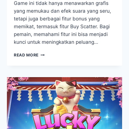
Game ini tidak hanya menawarkan grafis
yang memukau dan efek suara yang seru,
tetapi juga berbagai fitur bonus yang
memikat, termasuk fitur Buy Scatter. Bagi
pemain, memahami fitur ini bisa menjadi
kunci untuk meningkatkan peluang…
MEMAHAMI
READ MORE
FITUR
BUY
SCATTER
DI
SLOT
BONANZA
GOLD