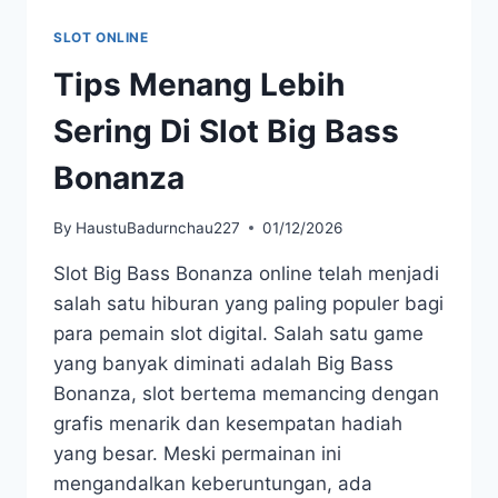
SLOT ONLINE
Tips Menang Lebih
Sering Di Slot Big Bass
Bonanza
By
HaustuBadurnchau227
01/12/2026
Slot Big Bass Bonanza online telah menjadi
salah satu hiburan yang paling populer bagi
para pemain slot digital. Salah satu game
yang banyak diminati adalah Big Bass
Bonanza, slot bertema memancing dengan
grafis menarik dan kesempatan hadiah
yang besar. Meski permainan ini
mengandalkan keberuntungan, ada