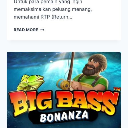
Untuk para pemain yang ingin
memaksimalkan peluang menang,
memahami RTP (Return…
TIPS
READ MORE
RTP
TINGGI
DI
SLOT
TREASURES
OF
AZTEC