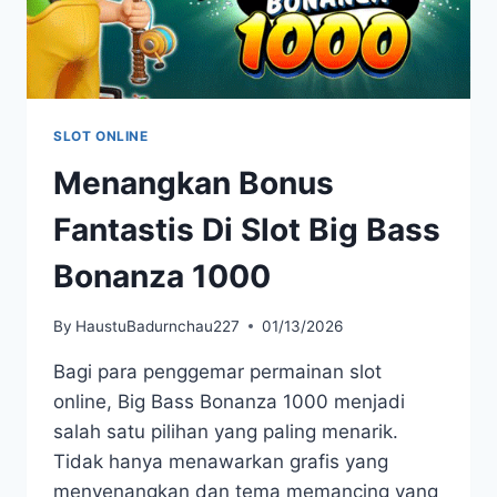
SLOT ONLINE
Menangkan Bonus
Fantastis Di Slot Big Bass
Bonanza 1000
By
HaustuBadurnchau227
01/13/2026
Bagi para penggemar permainan slot
online, Big Bass Bonanza 1000 menjadi
salah satu pilihan yang paling menarik.
Tidak hanya menawarkan grafis yang
menyenangkan dan tema memancing yang