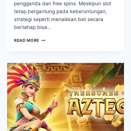
pengganda dan free spins. Meskipun slot
tetap bergantung pada keberuntungan,
strategi seperti menaikkan bet secara
bertahap bisa…
MENAIKKAN
READ MORE
BET
BERTAHAP
DI
SLOT
BUFFALO
KING