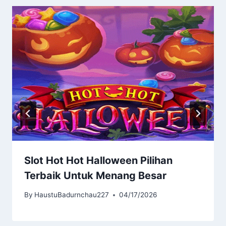
Slot Hot Hot Halloween Pilihan
Terbaik Untuk Menang Besar
By
HaustuBadurnchau227
04/17/2026