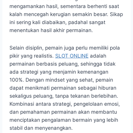
mengamankan hasil, sementara berhenti saat
kalah mencegah kerugian semakin besar. Sikap
ini sering kali diabaikan, padahal sangat
menentukan hasil akhir permainan.
Selain disiplin, pemain juga perlu memiliki pola
pikir yang realistis.
SLOT ONLINE
adalah
permainan berbasis peluang, sehingga tidak
ada strategi yang menjamin kemenangan
100%. Dengan mindset yang sehat, pemain
dapat menikmati permainan sebagai hiburan
sekaligus peluang, tanpa tekanan berlebihan.
Kombinasi antara strategi, pengelolaan emosi,
dan pemahaman permainan akan membantu
menciptakan pengalaman bermain yang lebih
stabil dan menyenangkan.