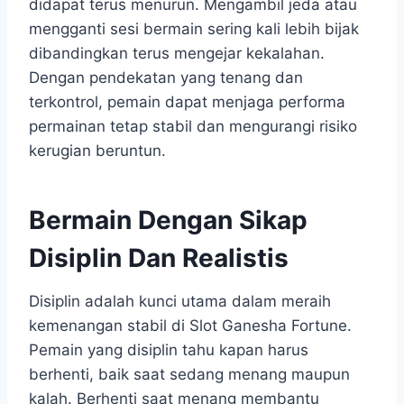
didapat terus menurun. Mengambil jeda atau
mengganti sesi bermain sering kali lebih bijak
dibandingkan terus mengejar kekalahan.
Dengan pendekatan yang tenang dan
terkontrol, pemain dapat menjaga performa
permainan tetap stabil dan mengurangi risiko
kerugian beruntun.
Bermain Dengan Sikap
Disiplin Dan Realistis
Disiplin adalah kunci utama dalam meraih
kemenangan stabil di Slot Ganesha Fortune.
Pemain yang disiplin tahu kapan harus
berhenti, baik saat sedang menang maupun
kalah. Berhenti saat menang membantu