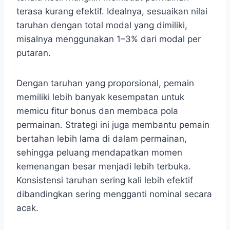
terasa kurang efektif. Idealnya, sesuaikan nilai
taruhan dengan total modal yang dimiliki,
misalnya menggunakan 1–3% dari modal per
putaran.
Dengan taruhan yang proporsional, pemain
memiliki lebih banyak kesempatan untuk
memicu fitur bonus dan membaca pola
permainan. Strategi ini juga membantu pemain
bertahan lebih lama di dalam permainan,
sehingga peluang mendapatkan momen
kemenangan besar menjadi lebih terbuka.
Konsistensi taruhan sering kali lebih efektif
dibandingkan sering mengganti nominal secara
acak.