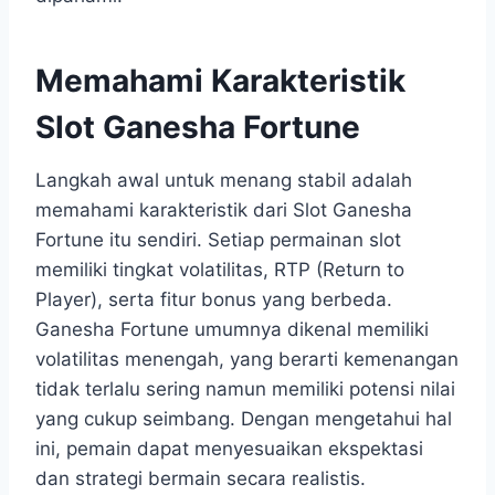
Memahami Karakteristik
Slot Ganesha Fortune
Langkah awal untuk menang stabil adalah
memahami karakteristik dari Slot Ganesha
Fortune itu sendiri. Setiap permainan slot
memiliki tingkat volatilitas, RTP (Return to
Player), serta fitur bonus yang berbeda.
Ganesha Fortune umumnya dikenal memiliki
volatilitas menengah, yang berarti kemenangan
tidak terlalu sering namun memiliki potensi nilai
yang cukup seimbang. Dengan mengetahui hal
ini, pemain dapat menyesuaikan ekspektasi
dan strategi bermain secara realistis.